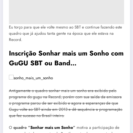
Eu torço para que ele volte mesmo ao SBT e continue fazendo este
quadro que já ajudou tanta gente na época que ele estava na
Record.
Inscrição Sonhar mais um Sonho com
GuGU SBT ou Band…
Antigamente o quadro sonhar mais um sonho era exibido pelo
programa do gugu na Record, porém com sua saída da emissora
o programa parou de ser exibido e agora a esperanças de que
Gugu volte ao SBT ainda em 2013 e dê sequência a programação
que fez sucesso no Brasil inteiro.
O
quadro “
Sonhar mais um Sonho
”
motiva a participação de