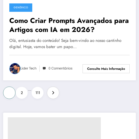
GENÉRICO
julho 25, 2026
Como Criar Prompts Avançados para
Artigos com IA em 2026?
Olá, entusiasta do conteúdo! Seja bem-vindo ao nosso cantinho
digital. Hoje, vamos bater um papo…
Lider Tech
0 Comentários
Consulte Mais Informação
Paginação
…
1
2
111
de
posts