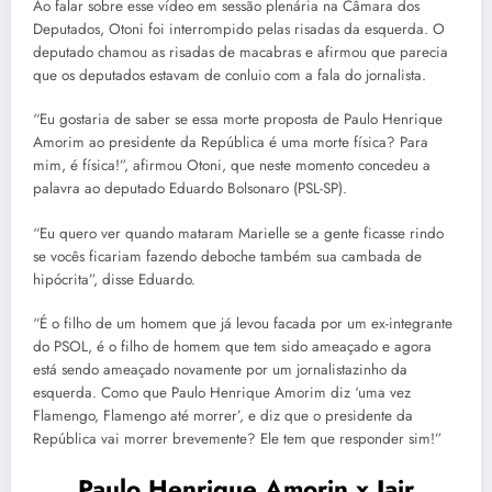
Ao falar sobre esse vídeo em sessão plenária na Câmara dos
Deputados, Otoni foi interrompido pelas risadas da esquerda. O
deputado chamou as risadas de macabras e afirmou que parecia
que os deputados estavam de conluio com a fala do jornalista.
“Eu gostaria de saber se essa morte proposta de Paulo Henrique
Amorim ao presidente da República é uma morte física? Para
mim, é física!”, afirmou Otoni, que neste momento concedeu a
palavra ao deputado Eduardo Bolsonaro (PSL-SP).
“Eu quero ver quando mataram Marielle se a gente ficasse rindo
se vocês ficariam fazendo deboche também sua cambada de
hipócrita”, disse Eduardo.
“É o filho de um homem que já levou facada por um ex-integrante
do PSOL, é o filho de homem que tem sido ameaçado e agora
está sendo ameaçado novamente por um jornalistazinho da
esquerda. Como que Paulo Henrique Amorim diz ‘uma vez
Flamengo, Flamengo até morrer’, e diz que o presidente da
República vai morrer brevemente? Ele tem que responder sim!”
Paulo Henrique Amorin x Jair