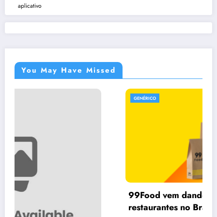
aplicativo
You May Have Missed
GENÉRICO
99Food vem dando calote em vários
restaurantes no Brasil