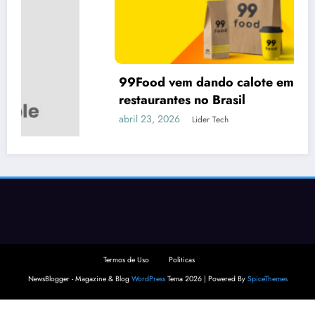
99Food vem dando calote em vários
restaurantes no Brasil
abril 23, 2026
Lider Tech
Termos de Uso
Politicas
NewsBlogger - Magazine & Blog
WordPress
Tema 2026 | Powered By
SpiceThemes