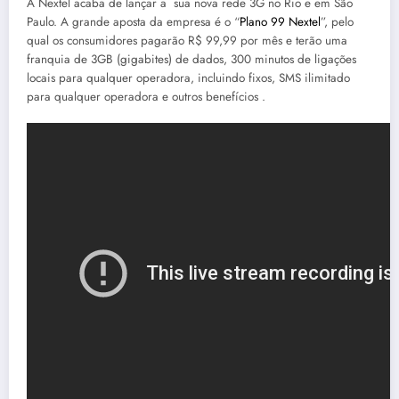
A Nextel acaba de lançar a sua nova rede 3G no Rio e em São
Paulo. A grande aposta da empresa é o “
Plano 99 Nextel
”, pelo
qual os consumidores pagarão R$ 99,99 por mês e terão uma
franquia de 3GB (gigabites) de dados, 300 minutos de ligações
locais para qualquer operadora, incluindo fixos, SMS ilimitado
para qualquer operadora e outros benefícios .