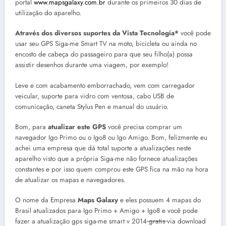
portal
www.mapsgalaxy.com.br
durante os primeiros 30 dias de
utilização do aparelho.
Através dos diversos suportes da Vista Tecnologia*
você pode
usar seu GPS Siga-me Smart TV na moto, bicicleta ou ainda no
encosto de cabeça do passageiro para que seu filho(a) possa
assistir desenhos durante uma viagem, por exemplo!
Leve e com acabamento emborrachado, vem com carregador
veicular, suporte para vidro com ventosa, cabo USB de
comunicação, caneta Stylus Pen e manual do usuário.
Bom, para
atualizar este GPS
você precisa comprar um
navegador Igo Primo ou o Igo8 ou Igo Amigo. Bom, felizmente eu
achei uma empresa que dá total suporte a atualizações neste
aparelho visto que a própria Siga-me não fornece atualizações
constantes e por isso quem comprou este GPS fica na mão na hora
de atualizar os mapas e navegadores.
O nome da Empresa
Maps Galaxy
e eles possuem 4 mapas do
Brasil atualizados para Igo Primo + Amigo + Igo8 e você pode
fazer a atualização gps siga-me smart v 2014
gratis
via download