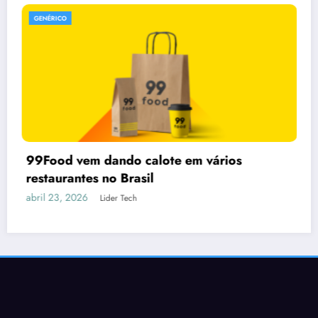
GENÉRICO
os
Claude fora do ar: ferramenta de IA
instabilidade