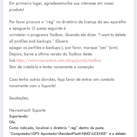
Em primeiro lugar, agradecemo-lhe sua interesse em nosso
produto!
Por favor procure o “.reg” no diretório de licença do seu aparelho
e apague-lo. O passo seguinte é
uninstalar o programa Toolbox. Quando ele dizer “I want to delete
all profiles and backups.” (Quero
apagar os perfiles e backups.), por favor, marque “yes” (sim).
Depois, baixe a última versão do Toolbox deste
link:
https://www.naviextras.com/shop/portal/toolbox
Tem de instalá-lo e tentar novamente a conecção.
Caso tenha outras dúvidas, faça favor de entrar em contacto
novamente com o Suporte!
Saudações,
Naviextras® Suporte
Suportando:
Olá,
Como indicado, localizei o diretório “.reg” dentro da pasta
“Computador\GPS Apontador\ResidentFlash\NNG\LICENSE” e a deletei.