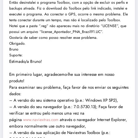
Então desinstalei o programa Toolbox, com a opção de excluir os perfis e
backups ativada. Fiz o download do Toolbox pelo link indicado, instalei e
executei o programa. Ao conectar o GPS, ocorre o mesmo problema. Ele
tenta conectar durante um tempo, mas não é localizado pelo Toolbox.
Notei que a pasta “.reg” não apareceu mais no diretório “LICENSE”, que
possui um arquivo “license_Apontador_PNA_Brazil91.LIC”.
Gostaria de saber como posso resolver esse problema.
Obrigado.
Bruno
Suporte:
Estimado/a Bruno!
Em primeiro lugar, agradecemo-lhe sua interesse em nosso
produto!
Para examinar seu problema, faҫa favor de nos enviar os seguintes
dados:
– A versão do seu sistema operativo (p.e.: Windows XP SP2),
– A versão do seu navegador (p.e.: 7.0.5730.13); Faça favor de
verificar se entrou pelo menos uma vez na
página
www.naviextras.com
através o navegador Internet Explorer,
embora normalmente use outro navegador,
– A versão da sua aplicaҫão de Naviextras Toolbox (p.e.: