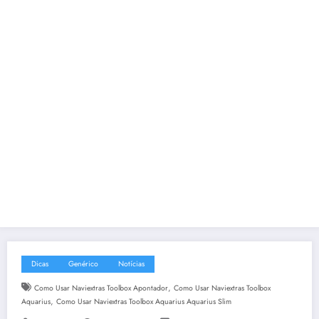
Dicas
Genérico
Notícias
,
Como Usar Naviextras Toolbox Apontador
Como Usar Naviextras Toolbox
,
Aquarius
Como Usar Naviextras Toolbox Aquarius Aquarius Slim