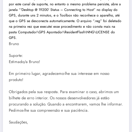
por este canal de suporte, no entanto o mesmo problema persiste, abre a
janela “‘Desktop @ 19200’ Status – Connecting to Host” no display do
GPS, durante uns 2 minutos, e o Toolbox não reconhece o aparelho, até
que o GPS se desconecta automaticamente. O arquivo “.reg” foi deletado
na primeira vez que executei esse procedimento e não consta mais na
pasta Computador\GPS Apontador\ResidentFlash\NNG\LICENSE do
GPS.
Bruno
Suporte:
Estimado/a Bruno!
Em primeiro lugar, agradecemo-lhe sua interesse em nosso
produto!
Obrigados pela sua resposta. Para examinar o caso, abrimos um
bilhete de erro interior. Os nossos desenvolvedores já estão
procurando a solução. Quando a encontrarem, vamos lhe informar.
Pedimos-lhe sua compreensão e sua paciência.
Saudações,