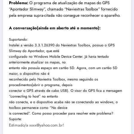
Problema:
O programa de atualização de mapas do GPS
“Apontador Slimway”, chamado “Naviextras Toolbox” fornecido
pela empresa supra-citada não consegue reconhecer o aparelho.
A conversação(ainda em aberto até o momento):
Suportando:
Instalei a versão 3.3.1.26390 do Naviextras Toolbox, possuo o GPS
Slimway do Apontador, que está
configurado no Windows Mobile Device Center. Já havia tentado
anteriormente atualizar os mapas, no
entanto não possuía espaço em cartão SD. Agora, com um cartão SD
maior, o dispositivo não é
reconhecido pelo Naviextra Toolbox, mesmo seguindo os
procedimentos(abrir o programa, depois
conectar o GPS através de cabo USB). O visor do GPS fica a mensagem
“connecting to host” no entanto
não conecta, e o dispositivo acaba não se conectando ao windows, o
toolbox permanece como “No device
is connected”. Como posso proceder para resolver este problema?
Suporte:
Estimado/a
xxxx@yahoo.com.br
!