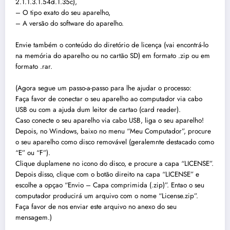
2.1.1.3.1.54d.1.35c),
– O tipo exato do seu aparelho,
– A versão do software do aparelho.
Envie também o conteúdo do diretório de licença (vai encontrá-lo
na memória do aparelho ou no cartão SD) em formato .zip ou em
formato .rar.
(Agora segue um passo-a-passo para lhe ajudar o processo:
Faça favor de conectar o seu aparelho ao computador via cabo
USB ou com a ajuda dum leitor de cartao (card reader).
Caso conecte o seu aparelho via cabo USB, liga o seu aparelho!
Depois, no Windows, baixo no menu “Meu Computador”, procure
o seu aparelho como disco removável (geralemnte destacado como
“E” ou “F”).
Clique duplamene no icono do disco, e procure a capa “LICENSE”.
Depois disso, clique com o botão direito na capa “LICENSE” e
escolhe a opçao “Envio – Capa comprimida (.zip)”. Entao o seu
computador producirá um arquivo com o nome “License.zip”.
Faça favor de nos enviar este arquivo no anexo do seu
mensagem.)