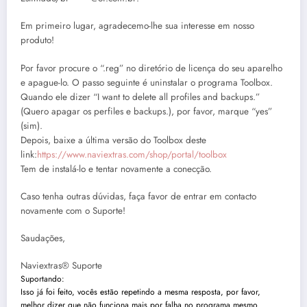
Em primeiro lugar, agradecemo-lhe sua interesse em nosso
produto!
Por favor procure o “.reg” no diretório de licença do seu aparelho
e apague-lo. O passo seguinte é uninstalar o programa Toolbox.
Quando ele dizer “I want to delete all profiles and backups.”
(Quero apagar os perfiles e backups.), por favor, marque “yes”
(sim).
Depois, baixe a última versão do Toolbox deste
link:
https://www.naviextras.com/shop/portal/toolbox
Tem de instalá-lo e tentar novamente a conecção.
Caso tenha outras dúvidas, faça favor de entrar em contacto
novamente com o Suporte!
Saudações,
Naviextras® Suporte
Suportando:
Isso já foi feito, vocês estão repetindo a mesma resposta, por favor,
melhor dizer que não funciona mais por falha no programa mesmo.