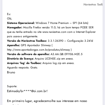
Naviextras Toolb
Eu:
Olá,
Sistema Operacional:
Windows 7 Home Premium – SP1 (64 bits)
Navegador:
Mozilla Firefox versão 11.0; há um bom tempo PODE SER
que eu tenha entrado no site www.naviextras.com com o Internet Explorer
pois usava-o antigamente.
Versão do Naviextras Toolbox:
3.3.1.26390 – Configuração 3.241d
Aparelho:
GPS Apontador Slimway (
http://www.apontadorgps.com.br/produtos/slimway )
Versão do software do aparelho:
A3.AA.QB.091106.M2E.5
Diretório de licença:
Arquivo LICENSE.zip em anexo.
Arquivos ‘log’ do Toolbox:
Arquivo log.zip em anexo.
Aguardo resposta. Grato.
Bruno
Suporte:
Estimado/br****@oi.com.br!
Em primeiro lugar, agradecemo-lhe sua interesse em nosso