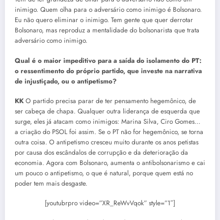
inimigo. Quem olha para o adversário como inimigo é Bolsonaro.
Eu não quero eliminar o inimigo. Tem gente que quer derrotar
Bolsonaro, mas reproduz a mentalidade do bolsonarista que trata
adversário como inimigo.
Qual é o maior impeditivo para a saída do isolamento do PT:
o ressentimento do próprio partido, que investe na narrativa
de injustiçado, ou o antipetismo?
KK
O partido precisa parar de ter pensamento hegemônico, de
ser cabeça de chapa. Qualquer outra liderança de esquerda que
surge, eles já atacam como inimigos: Marina Silva, Ciro Gomes…
a criação do PSOL foi assim. Se o PT não for hegemônico, se torna
outra coisa. O antipetismo cresceu muito durante os anos petistas
por causa dos escândalos de corrupção e da deterioração da
economia. Agora com Bolsonaro, aumenta o antibolsonarismo e cai
um pouco o antipetismo, o que é natural, porque quem está no
poder tem mais desgaste.
[youtubrpro video=”XR_ReWvVqok” style=”1″]