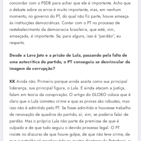
concordar com o PSDB para achar que ele é importante. Acho que
o debate sobre os erros é muito importante, mas, em nenhum
momento, no governo do PT, do qual não fiz parte, houve ameaça
às instituições democráticas. Contar com o PT no processo de
restabelecimento da democracia brasileira, que está, sim,
ameaçada, é importante. Se, para alguns, isso é “perdão”, eu
respeito.
Desde a Lava Jato e a prisão de Lula, passando pela falta de
uma autocrítica do partido, o PT conseguiu se desvincular da
imagem da corrupção?
KK
Ainda não. Primeiro porque ainda aceita como sua principal
liderança, sua principal figura, o Lula. E ainda atacam a Justiça,
falam em teoria da conspiração. O artigo do GLOBO coloca que é
claro que o Lula cometeu crime e que as provas são robustas, mas
isso não é admitido pelo PT. Se fosse admitido e houvesse trabalho
de renovação de quadros do partido, aí, sim, se poderia falar de
perdão. Mas o próprio Lula não parte da premissa de que é
culpado e de que tudo seguiu o devido processo legal. O PT
insiste no discurso de que houve golpe, de que não teve crime, de
que o petrolão só envolveu três ou quatro diretores da Petrobras, o