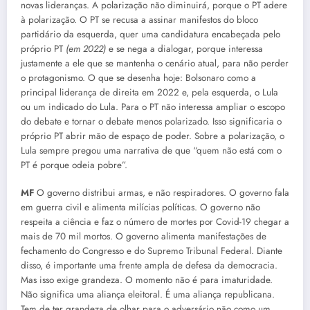
novas lideranças. A polarização não diminuirá, porque o PT adere
à polarização. O PT se recusa a assinar manifestos do bloco
partidário da esquerda, quer uma candidatura encabeçada pelo
próprio PT
(em 2022)
e se nega a dialogar, porque interessa
justamente a ele que se mantenha o cenário atual, para não perder
o protagonismo. O que se desenha hoje: Bolsonaro como a
principal liderança de direita em 2022 e, pela esquerda, o Lula
ou um indicado do Lula. Para o PT não interessa ampliar o escopo
do debate e tornar o debate menos polarizado. Isso significaria o
próprio PT abrir mão de espaço de poder. Sobre a polarização, o
Lula sempre pregou uma narrativa de que “quem não está com o
PT é porque odeia pobre”.
MF
O governo distribui armas, e não respiradores. O governo fala
em guerra civil e alimenta milícias políticas. O governo não
respeita a ciência e faz o número de mortes por Covid-19 chegar a
mais de 70 mil mortos. O governo alimenta manifestações de
fechamento do Congresso e do Supremo Tribunal Federal. Diante
disso, é importante uma frente ampla de defesa da democracia.
Mas isso exige grandeza. O momento não é para imaturidade.
Não significa uma aliança eleitoral. É uma aliança republicana.
Tem de ter grandeza de olhar para o adversário não como um