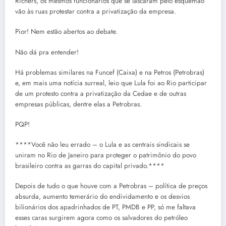
Richers, os mesmos funcionários que se lascaram pelo esquemão
vão às ruas protestar contra a privatização da empresa.
Pior! Nem estão abertos ao debate.
Não dá pra entender!
Há problemas similares na Funcef (Caixa) e na Petros (Petrobras)
e, em mais uma notícia surreal, leio que Lula foi ao Rio participar
de um protesto contra a privatização da Cedae e de outras
empresas públicas, dentre elas a Petrobras.
PQP!
****Você não leu errado – o Lula e as centrais sindicais se
uniram no Rio de Janeiro para proteger o patrimônio do povo
brasileiro contra as garras do capital privado.****
Depois de tudo o que houve com a Petrobras – política de preços
absurda, aumento temerário do endividamento e os desvios
bilionários dos apadrinhados de PT, PMDB e PP, só me faltava
esses caras surgirem agora como os salvadores do petróleo