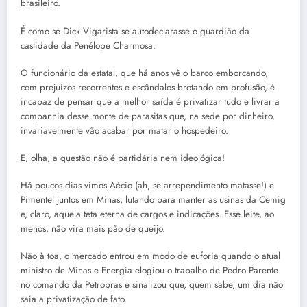
brasileiro.
É como se Dick Vigarista se autodeclarasse o guardião da
castidade da Penélope Charmosa.
O funcionário da estatal, que há anos vê o barco emborcando,
com prejuízos recorrentes e escândalos brotando em profusão, é
incapaz de pensar que a melhor saída é privatizar tudo e livrar a
companhia desse monte de parasitas que, na sede por dinheiro,
invariavelmente vão acabar por matar o hospedeiro.
E, olha, a questão não é partidária nem ideológica!
Há poucos dias vimos Aécio (ah, se arrependimento matasse!) e
Pimentel juntos em Minas, lutando para manter as usinas da Cemig
e, claro, aquela teta eterna de cargos e indicações. Esse leite, ao
menos, não vira mais pão de queijo.
Não à toa, o mercado entrou em modo de euforia quando o atual
ministro de Minas e Energia elogiou o trabalho de Pedro Parente
no comando da Petrobras e sinalizou que, quem sabe, um dia não
saia a privatização de fato.