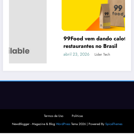
99Food vem dando calote em vários
restaurantes no Brasil
abril 23, 2026
Lider Tech
Termos de Uso
Politicas
NewsBlogger - Magazine & Blog
WordPress
Tema 2026 | Powered By
SpiceThemes