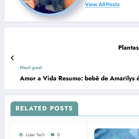
View All Posts
Planta
Next post
Amor a Vida Resumo: bebê de Amarilys é
RELATED POSTS
Lider Tech
0