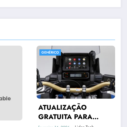
GENÉRICO
AÇÃO
 PARA
MULTIMÍDIA