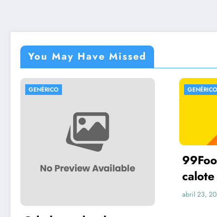
You May Have Missed
GENÉRICO
99Food vem dando
calote em vários
restaurantes no Brasil
Lider Tech
abril 23, 2026