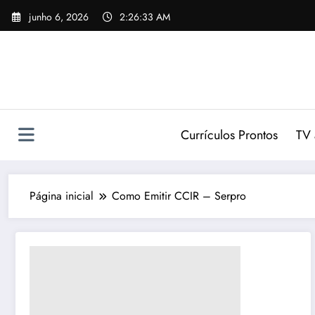
Pular
junho 6, 2026
2:26:34 AM
para
o
conteúdo
Currículos Prontos
TV 
Página inicial
Como Emitir CCIR – Serpro