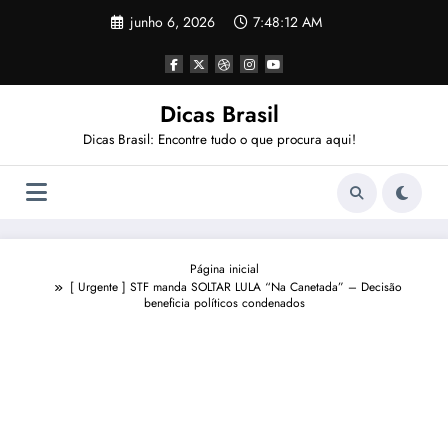
Pular
junho 6, 2026
7:48:12 AM
para
o
conteúdo
Dicas Brasil
Dicas Brasil: Encontre tudo o que procura aqui!
Página inicial
[ Urgente ] STF manda SOLTAR LULA “Na Canetada” – Decisão
beneficia políticos condenados