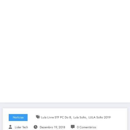
,
,
Notícias
Lula Livre STF PC Do B
Lula Solto
LULA Solto 2019
Lider Tech
Dezembro 19, 2018
0 Comentários