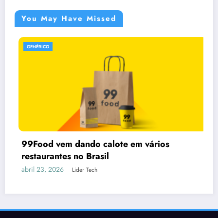
You May Have Missed
GENÉRICO
ndo calote em vários
 Brasil
er Tech