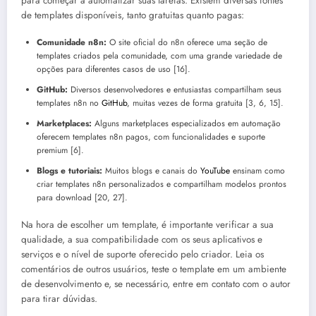
para começar a automatizar suas tarefas. Existem diversas fontes
de templates disponíveis, tanto gratuitas quanto pagas:
Comunidade n8n:
O site oficial do n8n oferece uma seção de
templates criados pela comunidade, com uma grande variedade de
opções para diferentes casos de uso [16].
GitHub:
Diversos desenvolvedores e entusiastas compartilham seus
templates n8n no
GitHub
, muitas vezes de forma gratuita [3, 6, 15].
Marketplaces:
Alguns marketplaces especializados em automação
oferecem templates n8n pagos, com funcionalidades e suporte
premium [6].
Blogs e tutoriais:
Muitos blogs e canais do
YouTube
ensinam como
criar templates n8n personalizados e compartilham modelos prontos
para download [20, 27].
Na hora de escolher um template, é importante verificar a sua
qualidade, a sua compatibilidade com os seus aplicativos e
serviços e o nível de suporte oferecido pelo criador. Leia os
comentários de outros usuários, teste o template em um ambiente
de desenvolvimento e, se necessário, entre em contato com o autor
para tirar dúvidas.