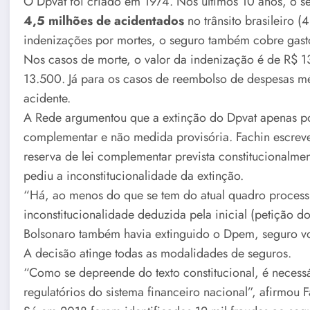
O Dpvat foi criado em 1974. Nos últimos 10 anos, o s
4,5 milhões de acidentados
no trânsito brasileiro (
indenizações por mortes, o seguro também cobre gasto
Nos casos de morte, o valor da indenização é de R$ 1
13.500. Já para os casos de reembolso de despesas mé
acidente.
A Rede argumentou que a extinção do Dpvat apenas pod
complementar e não medida provisória. Fachin escreve
reserva de lei complementar prevista constitucionalm
pediu a inconstitucionalidade da extinção.
“Há, ao menos do que se tem do atual quadro processu
inconstitucionalidade deduzida pela inicial (petição do
Bolsonaro também havia extinguido o Dpem, seguro v
A decisão atinge todas as modalidades de seguros.
“Como se depreende do texto constitucional, é necessá
regulatórios do sistema financeiro nacional”, afirmou F