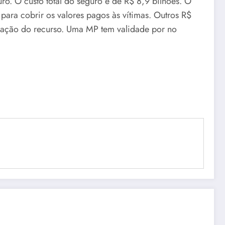
ro. O custo total do seguro é de R$ 8,9 bilhões. O
para cobrir os valores pagos às vítimas. Outros R$
lização do recurso. Uma MP tem validade por no