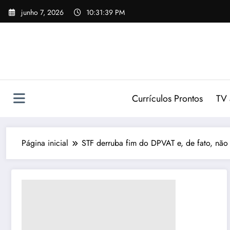
Pular
junho 7, 2026
10:31:40 PM
para
o
conteúdo
Currículos Prontos
TV 
Página inicial
STF derruba fim do DPVAT e, de fato, não