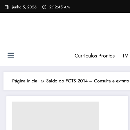
Pular
junho 5, 2026
2:12:46 AM
para
o
conteúdo
Currículos Prontos
TV 
Página inicial
Saldo do FGTS 2014 – Consulta e extrato