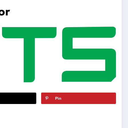
or
Pin