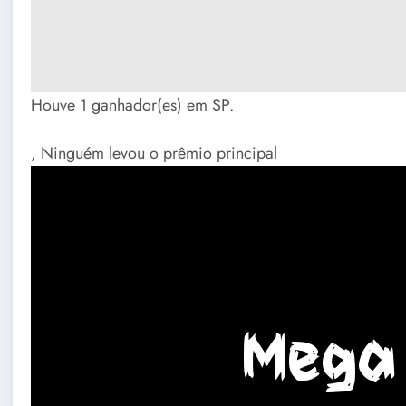
Houve 1 ganhador(es) em SP.
, Ninguém levou o prêmio principal