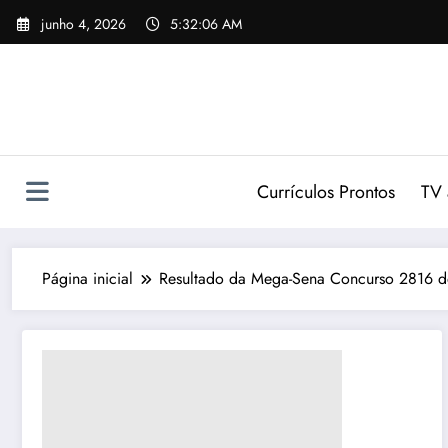
Pular
junho 4, 2026
5:32:06 AM
para
o
conteúdo
Currículos Prontos
TV 
Página inicial
Resultado da Mega-Sena Concurso 2816 