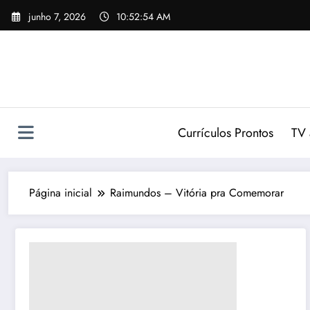
Pular
junho 7, 2026
10:52:55 AM
para
o
conteúdo
Currículos Prontos
TV 
Página inicial
Raimundos – Vitória pra Comemorar