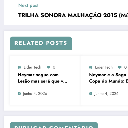
Next post
TRILHA SONORA MALHAÇÃO 2015 (Músi
RELATED POSTS
Lider Tech
0
Lider Tech
0
Neymar segue com
Neymar e a Saga
Lesão mas será que vai
Copa do Mundo: E
jogar na copa do
Gênese e Glória
mundo 2026?
Incompleta
Junho 4, 2026
Junho 4, 2026