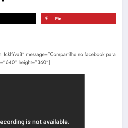
Pin
uhHckhYva8″ message=”Compartilhe no facebook para
dth=”640″ height=”360″]