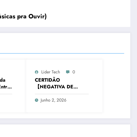
cas pra Ouvir)
Lider Tech
0
 da
CERTIDÃO
ntre
【NEGATIVA DE
IMÓVEL】- NOVA
IGUAÇU/RJ
Junho 2, 2026