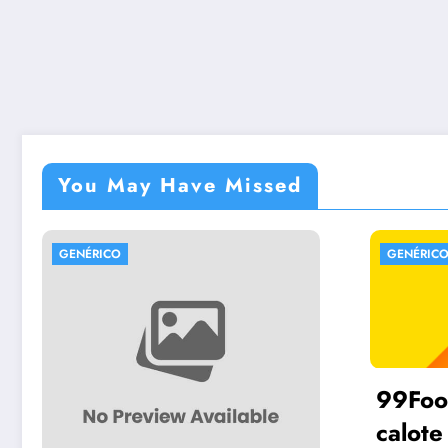
You May Have Missed
GENÉRICO
99Food vem dando
calote em vários