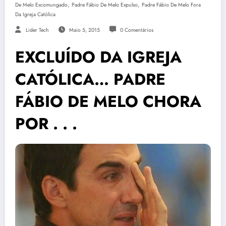
,
,
De Melo Excomungado
Padre Fábio De Melo Expulso
Padre Fábio De Melo Fora
Da Igreja Católica
Lider Tech
Maio 5, 2015
0 Comentários
EXCLUÍDO DA IGREJA
CATÓLICA… PADRE
FÁBIO DE MELO CHORA
POR . . .