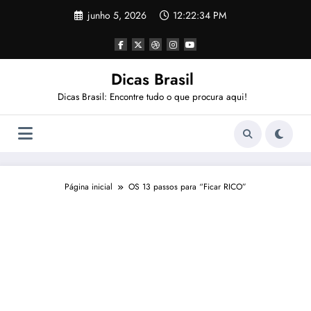
Pular
junho 5, 2026
12:22:35 PM
para
o
conteúdo
Dicas Brasil
Dicas Brasil: Encontre tudo o que procura aqui!
Página inicial
OS 13 passos para “Ficar RICO”