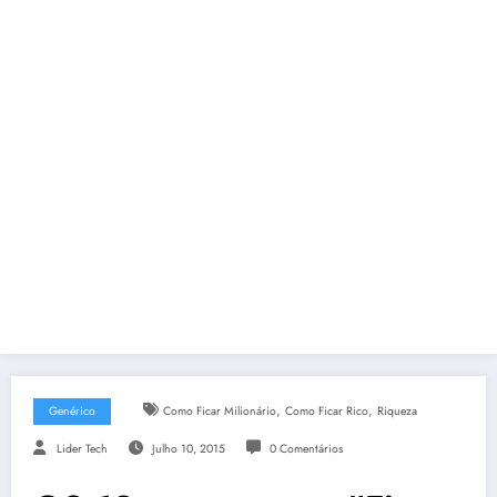
,
,
Genérico
Como Ficar Milionário
Como Ficar Rico
Riqueza
Lider Tech
Julho 10, 2015
0 Comentários