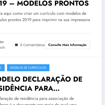
19 – MODELOS PRONTOS
ra aqui como criar um currículo com modelos de
culos prontos 2019 para imprimir na sua impressora
der
Consulte Mais Informação
0 Comentários
ech
S
MODELOS DE CURRÍCULOS
DELO DECLARAÇÃO DE
SIDÊNCIA PARA
SOCIAÇÃO DE
laração de residência para associação de
ores é o documento por meio do qual uma