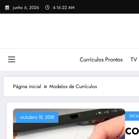
Pular
junho 6, 2026
4:16:22 AM
para
o
conteúdo
Currículos Prontos
TV 
Página inicial
Modelos de Currículos
DICA
outubro 16, 2018
CO