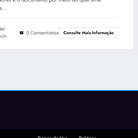
RADORES
oa…
der
Consulte Mais Informação
0 Comentários
ech