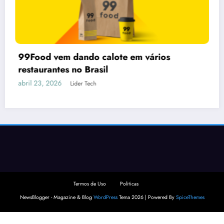
Claude fora do ar: ferramenta de IA tem
instabilidade
março 3, 2026
Lider Tech