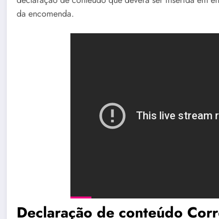
declaração de conteúdo que deverá ser inserida em env
da encomenda.
Declaração de conteúdo Cor