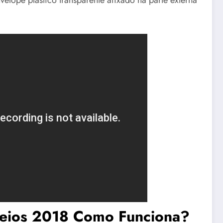
elope plástico transparente afixado na parte externa
reios 2018 Como Funciona?