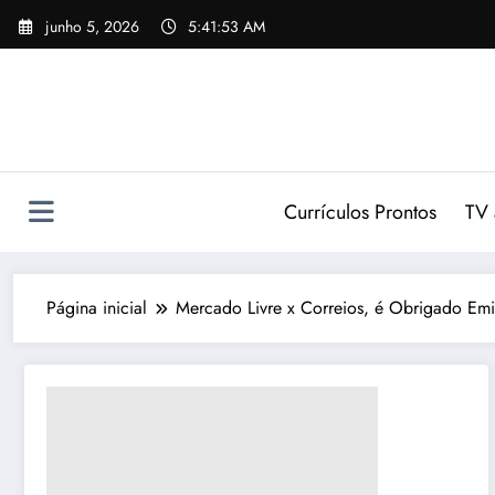
Pular
junho 5, 2026
5:41:54 AM
para
o
conteúdo
Currículos Prontos
TV 
Página inicial
Mercado Livre x Correios, é Obrigado Emi