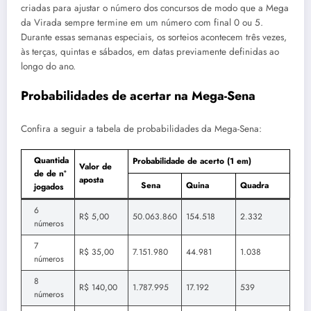
criadas para ajustar o número dos concursos de modo que a Mega
da Virada sempre termine em um número com final 0 ou 5.
Durante essas semanas especiais, os sorteios acontecem três vezes,
às terças, quintas e sábados, em datas previamente definidas ao
longo do ano.
Probabilidades de acertar na Mega-Sena
Confira a seguir a tabela de probabilidades da Mega-Sena:
Quantida
Probabilidade de acerto (1 em)
Valor de
de de nº
aposta
Sena
Quina
Quadra
jogados
6
R$ 5,00
50.063.860
154.518
2.332
números
7
R$ 35,00
7.151.980
44.981
1.038
números
8
R$ 140,00
1.787.995
17.192
539
números