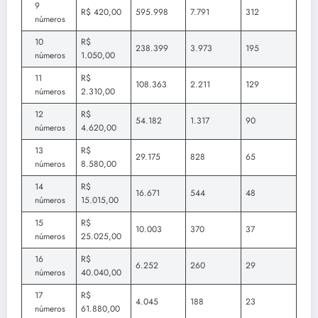
9
R$ 420,00
595.998
7.791
312
números
10
R$
238.399
3.973
195
números
1.050,00
11
R$
108.363
2.211
129
números
2.310,00
12
R$
54.182
1.317
90
números
4.620,00
13
R$
29.175
828
65
números
8.580,00
14
R$
16.671
544
48
números
15.015,00
15
R$
10.003
370
37
números
25.025,00
16
R$
6.252
260
29
números
40.040,00
17
R$
4.045
188
23
números
61.880,00