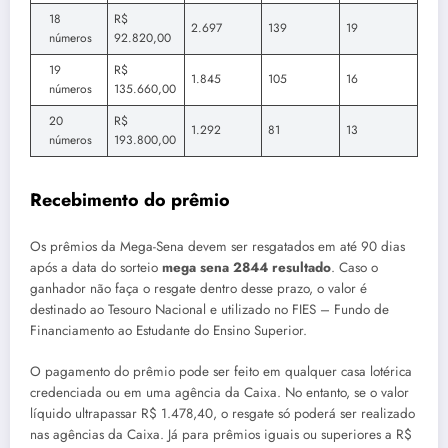
18
R$
2.697
139
19
números
92.820,00
19
R$
1.845
105
16
números
135.660,00
20
R$
1.292
81
13​
números
193.800,00
Recebimento do prêmio
Os prêmios da Mega-Sena devem ser resgatados em até 90 dias
após a data do sorteio
mega sena 2844 resultado
. Caso o
ganhador não faça o resgate dentro desse prazo, o valor é
destinado ao Tesouro Nacional e utilizado no FIES – Fundo de
Financiamento ao Estudante do Ensino Superior.
O pagamento do prêmio pode ser feito em qualquer casa lotérica
credenciada ou em uma agência da Caixa. No entanto, se o valor
líquido ultrapassar R$ 1.478,40, o resgate só poderá ser realizado
nas agências da Caixa. Já para prêmios iguais ou superiores a R$