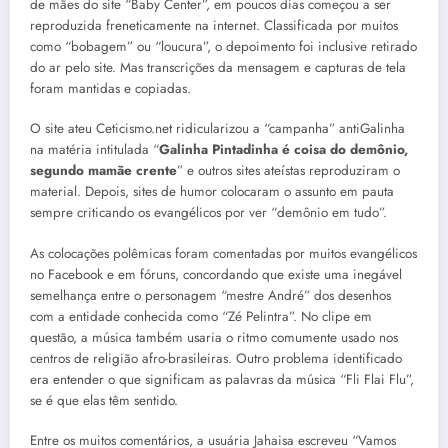
de mães do site “Baby Center”, em poucos dias começou a ser
reproduzida freneticamente na internet. Classificada por muitos
como “bobagem” ou “loucura”, o depoimento foi inclusive retirado
do ar pelo site. Mas transcrições da mensagem e capturas de tela
foram mantidas e copiadas.
O site ateu Ceticismo.net ridicularizou a “campanha” antiGalinha
na matéria intitulada “
Galinha Pintadinha é coisa do demônio,
segundo mamãe crente
” e outros sites ateístas reproduziram o
material. Depois, sites de humor colocaram o assunto em pauta
sempre criticando os evangélicos por ver “demônio em tudo”.
As colocações polêmicas foram comentadas por muitos evangélicos
no Facebook e em fóruns, concordando que existe uma inegável
semelhança entre o personagem “mestre André” dos desenhos
com a entidade conhecida como “Zé Pelintra”. No clipe em
questão, a música também usaria o ritmo comumente usado nos
centros de religião afro-brasileiras. Outro problema identificado
era entender o que significam as palavras da música “Fli Flai Flu”,
se é que elas têm sentido.
Entre os muitos comentários, a usuária Jahaisa escreveu “Vamos