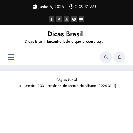
Pular
junho 6, 2026
2:39:32 AM
para
o
conteúdo
Dicas Brasil
Dicas Brasil: Encontre tudo o que procura aqui!
Página inicial
Lotofácil 3001: resultado do sorteio de sábado (2024-01-11)