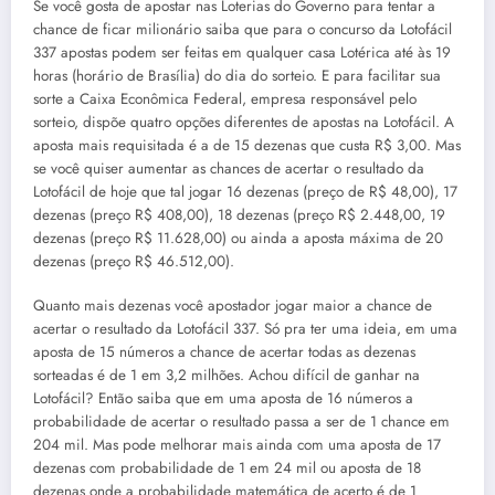
Se você gosta de apostar nas Loterias do Governo para tentar a
chance de ficar milionário saiba que para o concurso da Lotofácil
337 apostas podem ser feitas em qualquer casa Lotérica até às 19
horas (horário de Brasília) do dia do sorteio. E para facilitar sua
sorte a Caixa Econômica Federal, empresa responsável pelo
sorteio, dispõe quatro opções diferentes de apostas na Lotofácil. A
aposta mais requisitada é a de 15 dezenas que custa R$ 3,00. Mas
se você quiser aumentar as chances de acertar o resultado da
Lotofácil de hoje que tal jogar 16 dezenas (preço de R$ 48,00), 17
dezenas (preço R$ 408,00), 18 dezenas (preço R$ 2.448,00, 19
dezenas (preço R$ 11.628,00) ou ainda a aposta máxima de 20
dezenas (preço R$ 46.512,00).
Quanto mais dezenas você apostador jogar maior a chance de
acertar o resultado da Lotofácil 337. Só pra ter uma ideia, em uma
aposta de 15 números a chance de acertar todas as dezenas
sorteadas é de 1 em 3,2 milhões. Achou difícil de ganhar na
Lotofácil? Então saiba que em uma aposta de 16 números a
probabilidade de acertar o resultado passa a ser de 1 chance em
204 mil. Mas pode melhorar mais ainda com uma aposta de 17
dezenas com probabilidade de 1 em 24 mil ou aposta de 18
dezenas onde a probabilidade matemática de acerto é de 1