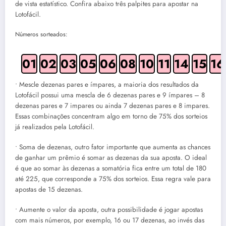
de vista estatístico. Confira abaixo três palpites para apostar na
Lotofácil.
Números sorteados:
01
02
03
05
06
08
10
11
14
15
16
• Mescle dezenas pares e ímpares, a maioria dos resultados da
Lotofácil possui uma mescla de 6 dezenas pares e 9 ímpares – 8
dezenas pares e 7 impares ou ainda 7 dezenas pares e 8 impares.
Essas combinações concentram algo em torno de 75% dos sorteios
já realizados pela Lotofácil.
• Soma de dezenas, outro fator importante que aumenta as chances
de ganhar um prêmio é somar as dezenas da sua aposta. O ideal
é que ao somar às dezenas a somatória fica entre um total de 180
até 225, que corresponde a 75% dos sorteios. Essa regra vale para
apostas de 15 dezenas.
• Aumente o valor da aposta, outra possibilidade é jogar apostas
com mais números, por exemplo, 16 ou 17 dezenas, ao invés das