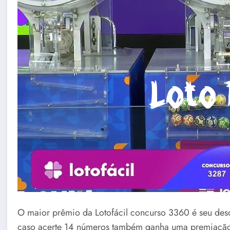
O maior prêmio da Lotofácil concurso 3360 é seu des
caso acerte 14 números também ganha uma premiação 