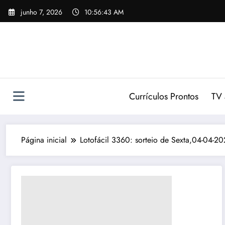
Pular
junho 7, 2026
10:56:44 AM
para
o
conteúdo
Currículos Prontos
TV 
Página inicial
Lotofácil 3360: sorteio de Sexta,04-04-2