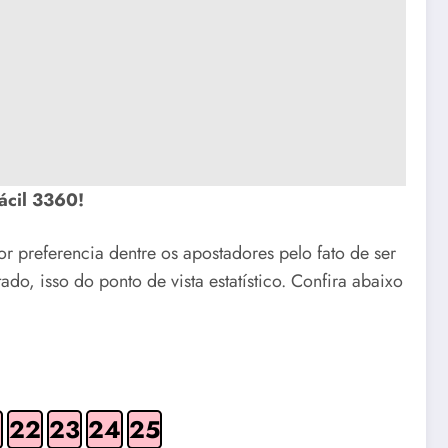
fácil 3360!
or preferencia dentre os apostadores pelo fato de ser
do, isso do ponto de vista estatístico. Confira abaixo
0
22
23
24
25