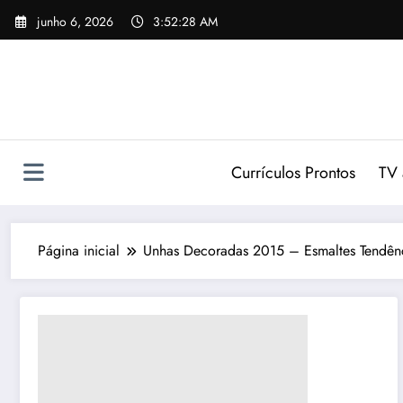
Pular
junho 6, 2026
3:52:29 AM
para
o
conteúdo
Currículos Prontos
TV 
Página inicial
Unhas Decoradas 2015 – Esmaltes Tendên