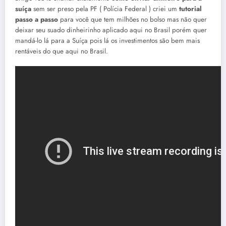
suíça
sem ser preso pela PF ( Polícia Federal ) criei um
tutorial
passo a passo
para você que tem milhões no bolso mas não quer
deixar seu suado dinheirinho aplicado aqui no Brasil porém quer
mandá-lo lá para a Suíça pois lá os investimentos são bem mais
rentáveis do que aqui no Brasil.