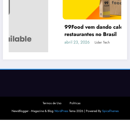
99Food vem dando calote em vários
restaurantes no Brasil
abril 23, 2026
Lider Tech
Termos de Uso
Politicas
NewsBlogger - Magazine & Blog
WordPress
Tema 2026 | Powered By
SpiceThemes