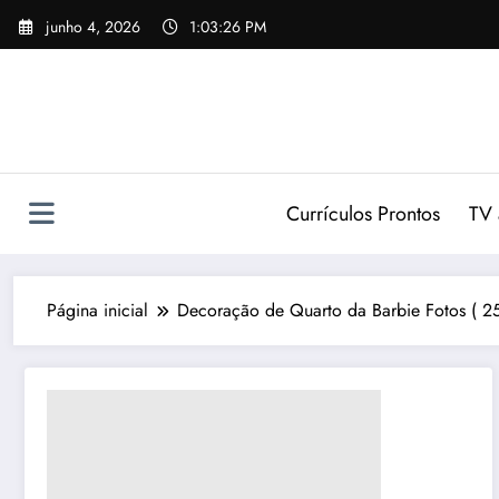
Pular
junho 4, 2026
1:03:27 PM
para
o
conteúdo
Currículos Prontos
TV 
Página inicial
Decoração de Quarto da Barbie Fotos ( 25 