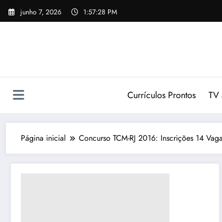
Pular
junho 7, 2026
1:57:30 PM
para
o
conteúdo
Currículos Prontos
TV 
Página inicial
Concurso TCM-RJ 2016: Inscrições 14 Vag