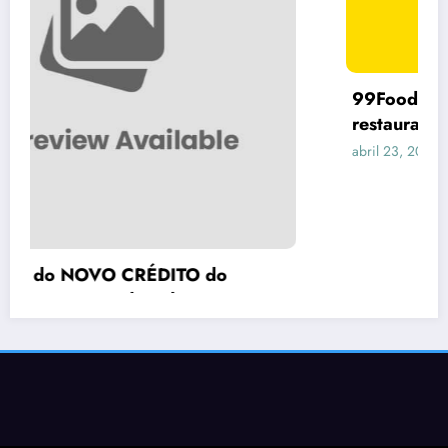
99Food vem dando calote em vários
restaurantes no Brasil
abril 23, 2026
Lider Tech
Termos de Uso
Politicas
NewsBlogger - Magazine & Blog
WordPress
Tema 2026 | Powered By
SpiceThemes