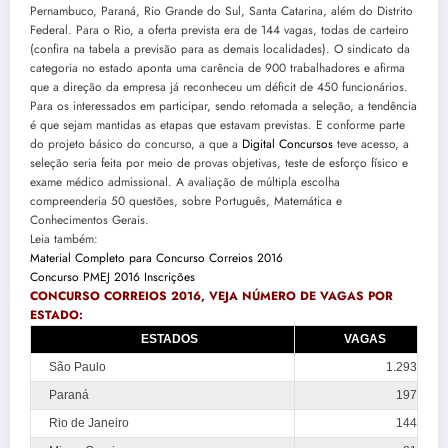
Pernambuco, Paraná, Rio Grande do Sul, Santa Catarina, além do Distrito
Federal. Para o Rio, a oferta prevista era de 144 vagas, todas de carteiro
(confira na tabela a previsão para as demais localidades). O sindicato da
categoria no estado aponta uma carência de 900 trabalhadores e afirma
que a direção da empresa já reconheceu um déficit de 450 funcionários.
Para os interessados em participar, sendo retomada a seleção, a tendência
é que sejam mantidas as etapas que estavam previstas. E conforme parte
do projeto básico do concurso, a que a
Digital Concursos
teve acesso, a
seleção seria feita por meio de provas objetivas, teste de esforço físico e
exame médico admissional. A avaliação de múltipla escolha
compreenderia 50 questões, sobre Português, Matemática e
Conhecimentos Gerais.
Leia também:
Material Completo para Concurso Correios 2016
Concurso PMEJ 2016 Inscrições
CONCURSO CORREIOS 2016, VEJA NÚMERO DE VAGAS POR
ESTADO:
ESTADOS
VAGAS
São Paulo
1.293
Paraná
197
Rio de Janeiro
144