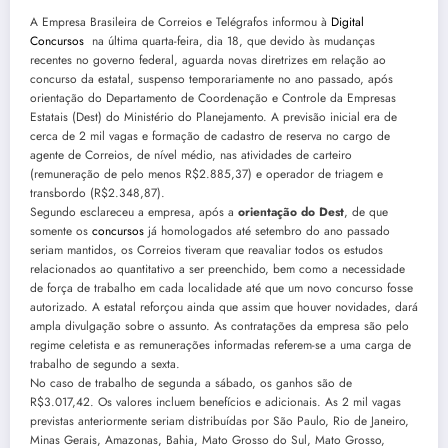
A Empresa Brasileira de Correios e Telégrafos informou à
Digital
Concursos
na última quarta-feira, dia 18, que devido às mudanças
recentes no governo federal, aguarda novas diretrizes em relação ao
concurso da estatal, suspenso temporariamente no ano passado, após
orientação do Departamento de Coordenação e Controle da Empresas
Estatais (Dest) do Ministério do Planejamento. A previsão inicial era de
cerca de 2 mil vagas e formação de cadastro de reserva no cargo de
agente de Correios, de nível médio, nas atividades de carteiro
(remuneração de pelo menos R$2.885,37) e operador de triagem e
transbordo (R$2.348,87).
Segundo esclareceu a empresa, após a
orientação do Dest
, de que
somente os
concursos
já homologados até setembro do ano passado
seriam mantidos, os Correios tiveram que reavaliar todos os estudos
relacionados ao quantitativo a ser preenchido, bem como a necessidade
de força de trabalho em cada localidade até que um novo concurso fosse
autorizado. A estatal reforçou ainda que assim que houver novidades, dará
ampla divulgação sobre o assunto. As contratações da empresa são pelo
regime celetista e as remunerações informadas referem-se a uma carga de
trabalho de segundo a sexta.
No caso de trabalho de segunda a sábado, os ganhos são de
R$3.017,42. Os valores incluem benefícios e adicionais. As 2 mil vagas
previstas anteriormente seriam distribuídas por São Paulo, Rio de Janeiro,
Minas Gerais, Amazonas, Bahia, Mato Grosso do Sul, Mato Grosso,