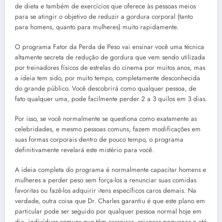
de dieta e também de exercícios que oferece às pessoas meios
para se atingir o objetivo de reduzir a gordura corporal (tanto
para homens, quanto para mulheres) muito rapidamente.
O programa Fator da Perda de Peso vai ensinar você uma técnica
altamente secreta de redução de gordura que vem sendo utilizada
por treinadores físicos de estrelas do cinema por muitos anos, mas
a ideia tem sido, por muito tempo, completamente desconhecida
do grande público. Você descobrirá como qualquer pessoa, de
fato qualquer uma, pode facilmente perder 2 a 3 quilos em 3 dias.
Por isso, se você normalmente se questiona como exatamente as
celebridades, e mesmo pessoas comuns, fazem modificações em
suas formas corporais dentro de pouco tempo, o programa
definitivamente revelará este mistério para você.
A ideia completa do programa é normalmente capacitar homens e
mulheres a perder peso sem força-los a renunciar suas comidas
favoritas ou fazê-los adquirir itens específicos caros demais. Na
verdade, outra coisa que Dr. Charles garantiu é que este plano em
particular pode ser seguido por qualquer pessoa normal hoje em
dia, indivíduos comuns que têm carreiras, crianças pequenas e até