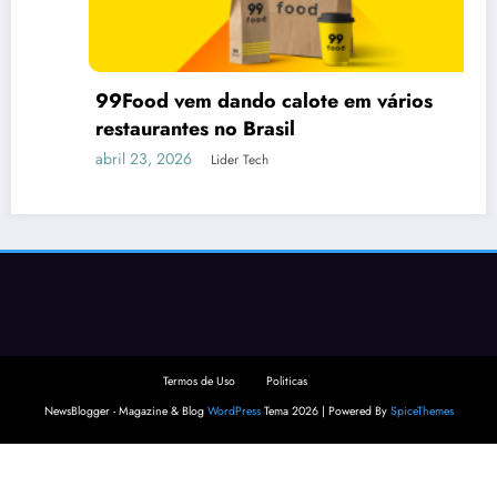
99Food vem dando calote em vários
restaurantes no Brasil
abril 23, 2026
Lider Tech
Termos de Uso
Politicas
NewsBlogger - Magazine & Blog
WordPress
Tema 2026 | Powered By
SpiceThemes