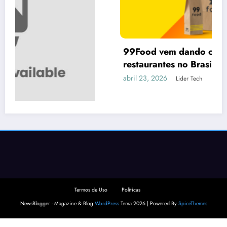
99Food vem dando calote em vários
restaurantes no Brasil
abril 23, 2026
Lider Tech
Termos de Uso
Politicas
NewsBlogger - Magazine & Blog
WordPress
Tema 2026 | Powered By
SpiceThemes