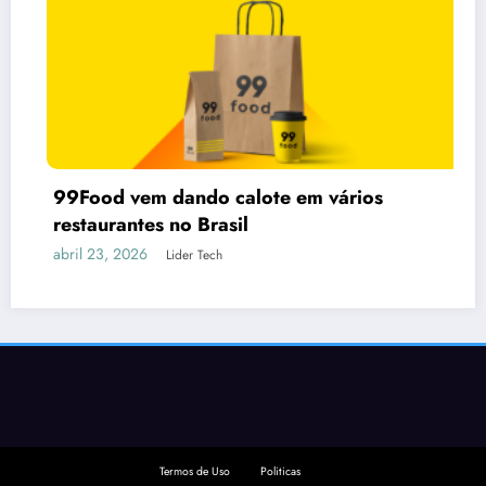
od vem dando calote em vários
aurantes no Brasil
23, 2026
Lider Tech
Claud
insta
março 