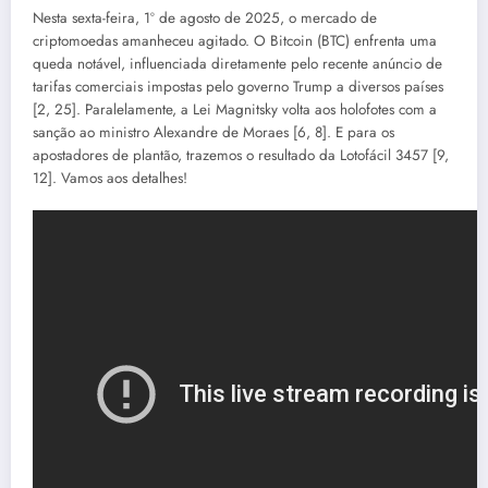
Nesta sexta-feira, 1º de agosto de 2025, o mercado de
criptomoedas amanheceu agitado. O Bitcoin (BTC) enfrenta uma
queda notável, influenciada diretamente pelo recente anúncio de
tarifas comerciais impostas pelo governo Trump a diversos países
[2, 25]. Paralelamente, a Lei Magnitsky volta aos holofotes com a
sanção ao ministro Alexandre de Moraes [6, 8]. E para os
apostadores de plantão, trazemos o resultado da Lotofácil 3457 [9,
12]. Vamos aos detalhes!