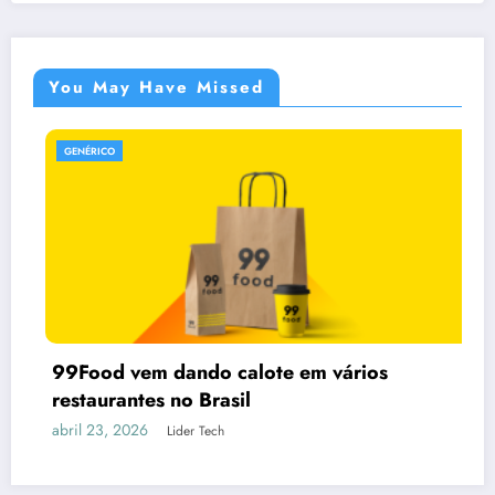
You May Have Missed
GENÉRICO
 dando calote em vários
 no Brasil
Lider Tech