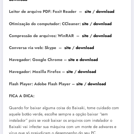
Leitor de arquivo PDF:
Foxit Reader –
site
/
download
Otimização do computador:
CCleaner:
site
/
download
Compressão de arquivos: WinRAR –
site
/
download
Conversa via web: Skype –
site
/
download
Navegador: Google Chrome –
site e download
Navegador: Mozilla Firefox –
site
/
download
Flash Player: Adobe Flash Player –
site
/
download
FICA A DICA:
Quando for baixar alguma coisa do Baixaki, tome cuidado com
aquele botão verde, escolhe sempre a opção baixar “sem
instalador” pois se você baixar os arquivos com instalador o
Baixaki vai infectar sua máquina com um monte de adwares e
vírus que só prejudicam o desempenho do seu PC.