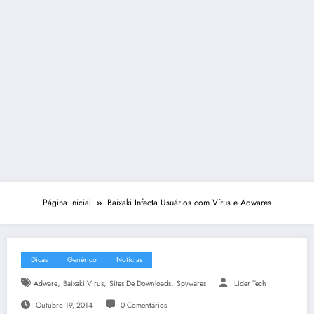
Página inicial
Baixaki Infecta Usuários com Vírus e Adwares
Dicas
Genérico
Notícias
,
,
,
Adware
Baixaki Virus
Sites De Downloads
Spywares
Lider Tech
Outubro 19, 2014
0 Comentários