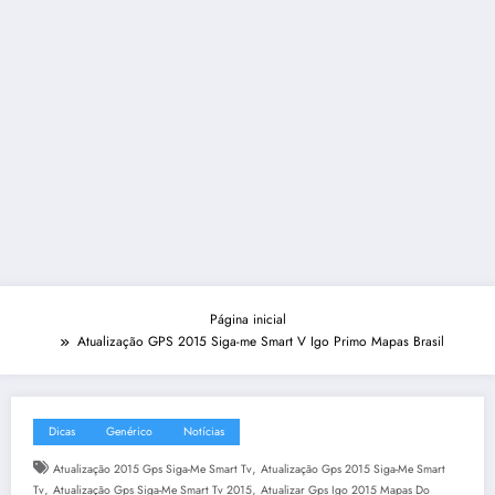
Página inicial
Atualização GPS 2015 Siga-me Smart V Igo Primo Mapas Brasil
Dicas
Genérico
Notícias
,
Atualização 2015 Gps Siga-Me Smart Tv
Atualização Gps 2015 Siga-Me Smart
,
,
Tv
Atualização Gps Siga-Me Smart Tv 2015
Atualizar Gps Igo 2015 Mapas Do