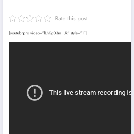
Rate this post
[youtubrpro video=”lLhKg03m_Uk” style=”1″]