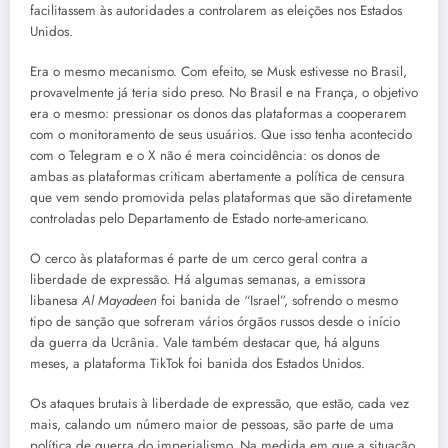
facilitassem às autoridades a controlarem as eleições nos Estados
Unidos.
Era o mesmo mecanismo. Com efeito, se Musk estivesse no Brasil,
provavelmente já teria sido preso. No Brasil e na França, o objetivo
era o mesmo: pressionar os donos das plataformas a cooperarem
com o monitoramento de seus usuários. Que isso tenha acontecido
com o Telegram e o X não é mera coincidência: os donos de
ambas as plataformas criticam abertamente a política de censura
que vem sendo promovida pelas plataformas que são diretamente
controladas pelo Departamento de Estado norte-americano.
O cerco às plataformas é parte de um cerco geral contra a
liberdade de expressão. Há algumas semanas, a emissora
libanesa
Al Mayadeen
foi banida de “Israel”, sofrendo o mesmo
tipo de sanção que sofreram vários órgãos russos desde o início
da guerra da Ucrânia. Vale também destacar que, há alguns
meses, a plataforma TikTok foi banida dos Estados Unidos.
Os ataques brutais à liberdade de expressão, que estão, cada vez
mais, calando um número maior de pessoas, são parte de uma
política de guerra do imperialismo. Na medida em que a situação