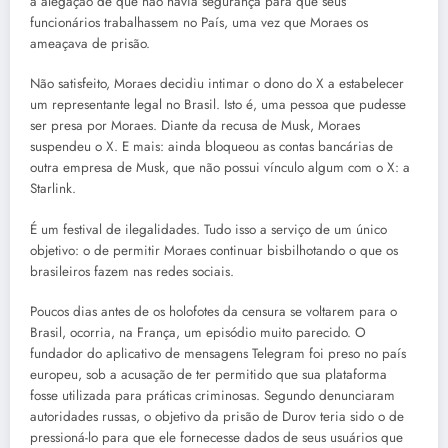
a alegação de que não havia segurança para que seus
funcionários trabalhassem no País, uma vez que Moraes os
ameaçava de prisão.
Não satisfeito, Moraes decidiu intimar o dono do X a estabelecer
um representante legal no Brasil. Isto é, uma pessoa que pudesse
ser presa por Moraes. Diante da recusa de Musk, Moraes
suspendeu o X. E mais: ainda bloqueou as contas bancárias de
outra empresa de Musk, que não possui vínculo algum com o X: a
Starlink.
É um festival de ilegalidades. Tudo isso a serviço de um único
objetivo: o de permitir Moraes continuar bisbilhotando o que os
brasileiros fazem nas redes sociais.
Poucos dias antes de os holofotes da censura se voltarem para o
Brasil, ocorria, na França, um episódio muito parecido. O
fundador do aplicativo de mensagens Telegram foi preso no país
europeu, sob a acusação de ter permitido que sua plataforma
fosse utilizada para práticas criminosas. Segundo denunciaram
autoridades russas, o objetivo da prisão de Durov teria sido o de
pressioná-lo para que ele fornecesse dados de seus usuários que