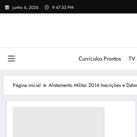
Pular
junho 6, 2026
9:47:54 PM
para
o
conteúdo
Currículos Prontos
TV 
Página inicial
Alistamento Militar 2014 Inscrições e Data