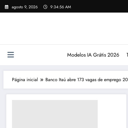
Pular
agosto 9, 2026
9:34:57 AM
para
o
conteúdo
Modelos IA Grátis 2026
Página inicial
Banco Itaú abre 173 vagas de emprego 20