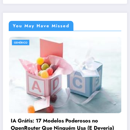
You May Have Missed
GENÉRICO
Como o Google está matando o pr
Google e dando foco em respostas
no
julho 30, 2026
Lider Tech
Deveria)