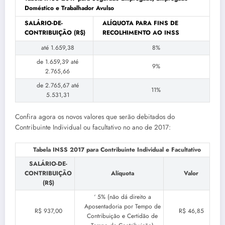
Doméstico e Trabalhador Avulso
SALÁRIO-DE-
ALÍQUOTA PARA FINS DE
CONTRIBUIÇÃO (R$)
RECOLHIMENTO AO INSS
até 1.659,38
8%
de 1.659,39 até
9%
2.765,66
de 2.765,67 até
11%
5.531,31
Confira agora os novos valores que serão debitados do
Contribuinte Individual ou facultativo no ano de 2017:
Tabela INSS 2017 para Contribuinte Individual e Facultativo
SALÁRIO-DE-
CONTRIBUIÇÃO
Alíquota
Valor
(R$)
‘ 5% (não dá direito a
Aposentadoria por Tempo de
R$ 937,00
R$ 46,85
Contribuição e Certidão de