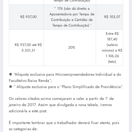
Tempo de Contribuição)
” 11% (não dá direito a
Aposentadoria por Tempo de
R$ 937,00
R$ 103,07
Contribuição e Certidão de
Tempo de Contribuição) ‘
Entre R$
187,40
R$ 937,00 até R$
(salário
20%
5.531,31
mínimo) e R$
1.106,26
(teto)
✱ “Alíquota exclusiva para Microempreendedores Individual e do
Facultativo Baixa Renda”;
✱ ” Alíquota exclusiva para o “Plano Simplificado de Previdência”.
Os valores citados acima começaram a valer a partir de 1º de
janeiro de 2017. Assim que divulgada a nova tabela, iremos
adicioná-la a este post.
É importante lembrar que o trabalhador deverá ficar atento, pois
as categorias de: