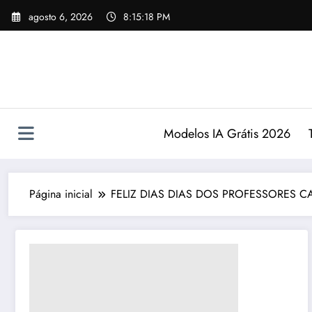
Pular
agosto 6, 2026
8:15:19 PM
para
o
conteúdo
Modelos IA Grátis 2026
Página inicial
FELIZ DIAS DIAS DOS PROFESSORES C