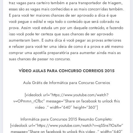
traz vagas para carteiro também e para transportador de triagem,
essas são as vagas mais conhecidas e as mais concorridas também.
E para você ter maiores chances de ser aprovado a dica é que
você pegue o edital e veja todo o conteúdo que será cobrado na
prova. Assim você estuda um por um daquele conteúdo, e fazendo
isso você pode ter certeza que suas chances de ser aprovado
aumentaram bem. E outra dica é você pegar as provas anteriores
e refazer para você ter uma ideia de como é a prova e até mesmo
comprar uma apostila preparatória para aumentar ainda mais as
suas chances de passar no concurso.
VÍDEO AULAS PARA CONCURSO CORREIOS 2015
Aula Grátis de Informática para Concurso Correios
[videolock url=”https://www.youtube.com/watch?
v=OPmmn_rCfbc” message=”Share on facebook to unlock this
video .” width=”640″ height=”360″]
Informática para Concursos 2015 Resumão Completo:
[videolock url=”https://www.youtube.com/watch?v=qSSre7IOaXw”
message=”Share on facebook to unlock this video .” width=”640″