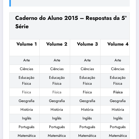
Caderno do Aluno 2015 – Respostas da 5ª
Série
Volume 1
Volume 2
Volume 3
Volume 4
Arte
Arte
Arte
Arte
Ciências
Ciências
Ciências
Ciências
Educação
Educação
Educação
Educação
Física
Física
Física
Física
Física
Física
Física
Física
Geografia
Geografia
Geografia
Geografia
História
História
História
História
Inglês
Inglês
Inglês
Inglês
Português
Português
Português
Português
Matemática
Matemática
Matemática
Matemática