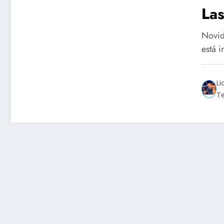
La
Novid
está i
Li
T