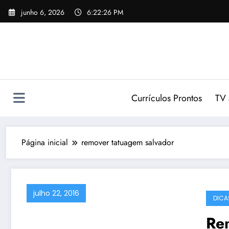
Pular
junho 6, 2026
6:22:26 PM
para
o
conteúdo
Currículos Prontos
TV 
Página inicial
remover tatuagem salvador
julho 22, 2016
DICA
Re